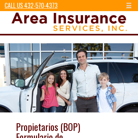
CALL US 432-570-4373
☰
Propietarios (BOP)
Formulario de